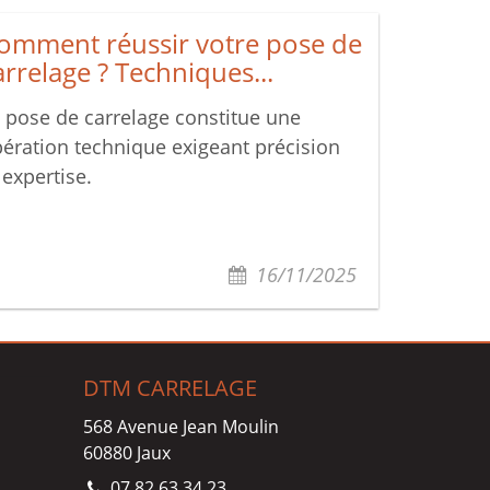
omment réussir votre pose de
arrelage ? Techniques...
 pose de carrelage constitue une
ération technique exigeant précision
 expertise.
16/11/2025
DTM CARRELAGE
568 Avenue Jean Moulin
60880
Jaux
07 82 63 34 23