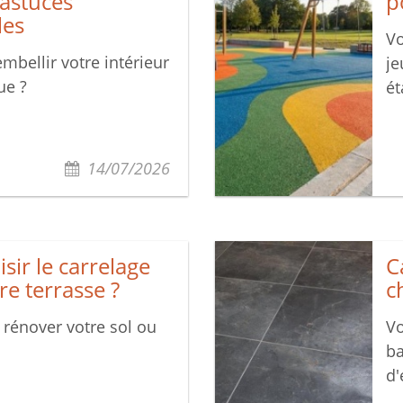
 astuces
p
les
Vo
mbellir votre intérieur
je
ue ?
ét
14/07/2026
ir le carrelage
C
re terrasse ?
c
 rénover votre sol ou
Vo
ba
d'