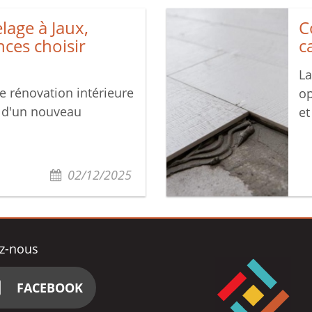
lage à Jaux,
C
nces choisir
c
La
e rénovation intérieure
op
n d'un nouveau
et
02/12/2025
z-nous
FACEBOOK