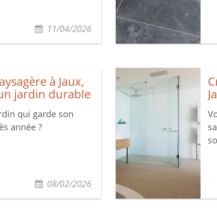
11/04/2026
ysagère à Jaux,
C
un jardin durable
J
rdin qui garde son
Vo
ès année ?
sa
so
08/02/2026